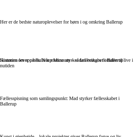
Her er de bedste naturoplevelser for børn i og omkring Ballerup
Historien lever på Ballerup Museum – sådan bringes fortiden til live i
Sammen om sporten: Når motion styrker fællesskabet i Ballerup
nutiden
Fællesspisning som samlingspunkt: Mad styrker fællesskabet i
Ballerup
Kunst i øjenhøjde – lokale projekter giver Ballerup farve og liv