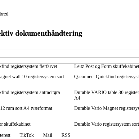
bred
fektiv dokumenthåndtering
ind registersystem flerfarvet
Leitz Post og Form skuffekabinet
gnet wall 10 registersystem sort
Q-connect Quickfind registersyst
ind registersystem antracitgra
Durable VARIO table 30 registers
A4
12 rum sort A4 tværformat
Durable Vario Magnet registersy
r skuffekabinet
Durable Vario registersystem sor
terest
TikTok
Mail
RSS