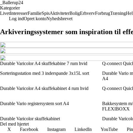
_
Ballerup24
Kategorier
Livet
Interesser
Familie
Spis
Aktiviteter
Bolig
Erhverv
Forbrug
Træning
Hel
Log ind
Opret konto
Nyhedsbrevet
Arkiveringssystemer som inspiration til ef
Durable Varicolor A4 skuffekabine 7 rum hvid
Q-connect Quickf
Sorteringsstation med 3 inderspande 3x15L sort
Durable Vario ma
A4
Durable Varicolor A4 skuffekabinet 4 rum hvid
Q-connect Quickf
Durable Vario registersystem sort A4
Bakkesystem m/
FLEXIBOXX
Durable Varicolor skuffekabinet
Durable Varicolo
Del med hjertet
X
Facebook
Instagram
LinkedIn
YouTube
Pin