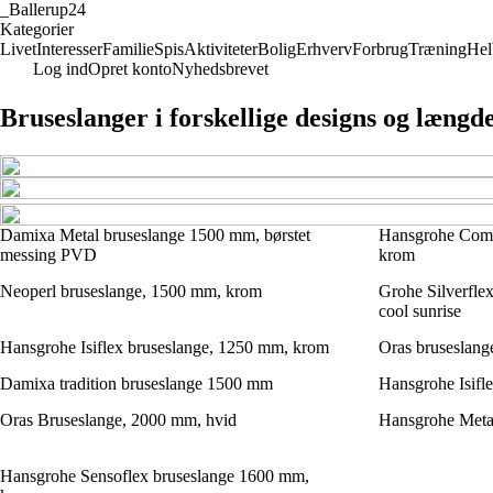
_
Ballerup24
Kategorier
Livet
Interesser
Familie
Spis
Aktiviteter
Bolig
Erhverv
Forbrug
Træning
Hel
Log ind
Opret konto
Nyhedsbrevet
Bruseslanger i forskellige designs og længd
Damixa Metal bruseslange 1500 mm, børstet
Hansgrohe Comf
messing PVD
krom
Neoperl bruseslange, 1500 mm, krom
Grohe Silverfle
cool sunrise
Hansgrohe Isiflex bruseslange, 1250 mm, krom
Oras bruseslan
Damixa tradition bruseslange 1500 mm
Hansgrohe Isifl
Oras Bruseslange, 2000 mm, hvid
Hansgrohe Meta
Hansgrohe Sensoflex bruseslange 1600 mm,