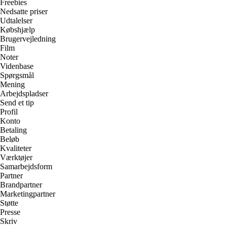
Freebies
Nedsatte priser
Udtalelser
Købshjælp
Brugervejledning
Film
Noter
Videnbase
Spørgsmål
Mening
Arbejdspladser
Send et tip
Profil
Konto
Betaling
Beløb
Kvaliteter
Værktøjer
Samarbejdsform
Partner
Brandpartner
Marketingpartner
Støtte
Presse
Skriv