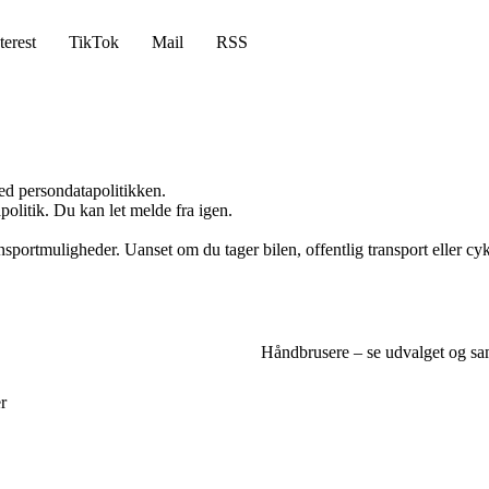
terest
TikTok
Mail
RSS
ed persondatapolitikken.
politik. Du kan let melde fra igen.
sportmuligheder. Uanset om du tager bilen, offentlig transport eller cykl
Håndbrusere – se udvalget og s
r