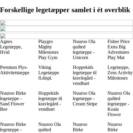
Forskellige legetæpper samlet i ét overblik
Agnes
Playgro
Nuuroo Ola
Fisher Price
Legetæppe,
Mighty
quilted
Extra Big
Hvid
Milestones
legetæppe -
Adventures
Play Gym
Unicorn
Play Mat
Premium Plys-
Viking
Hoppekids
Legetæppe,
Aktivitetstæppe
Legetæppe
legetæppe til
Zens Activity
fl.displ.
kravlegård -
Milestones
vendbart
Nuuroo Birke
Hoppekids
Nuuroo Ola
Nuuroo Ola
legetæppe -
legetæppe til
legetæppe -
quilted
Sand Flower
kravlegård -
Cream Stripe
legetæppe -
Bee
vendbart
Koala
Flower
Nuuroo Birke
Nuuroo Ola
Nuuroo
Nuuroo
legetæppe -
quilted
Birke
Birke