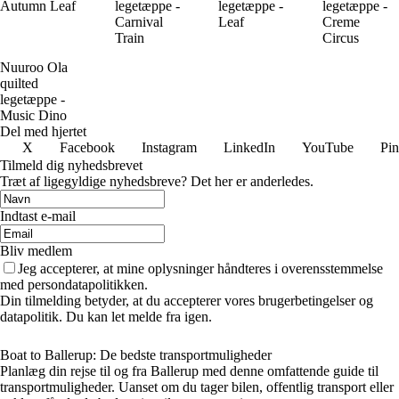
Autumn Leaf
legetæppe -
legetæppe -
legetæppe -
Carnival
Leaf
Creme
Train
Circus
Nuuroo Ola
quilted
legetæppe -
Music Dino
Del med hjertet
X
Facebook
Instagram
LinkedIn
YouTube
Pin
Tilmeld dig nyhedsbrevet
Træt af ligegyldige nyhedsbreve? Det her er anderledes.
Indtast e-mail
Bliv medlem
Jeg accepterer, at mine oplysninger håndteres i overensstemmelse
med persondatapolitikken.
Din tilmelding betyder, at du accepterer vores brugerbetingelser og
datapolitik. Du kan let melde fra igen.
Boat to Ballerup: De bedste transportmuligheder
Planlæg din rejse til og fra Ballerup med denne omfattende guide til
transportmuligheder. Uanset om du tager bilen, offentlig transport eller