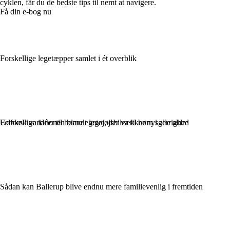
cyklen, får du de bedste tips til nemt at navigere.
Få din e-bog nu
Forskellige legetæpper samlet i ét overblik
Udforsk variationen blandt legetøjsbiler til børn i alle aldre
Forskellige idéer til børnelegetøj, der vækker nysgerrighed
Sådan kan Ballerup blive endnu mere familievenlig i fremtiden