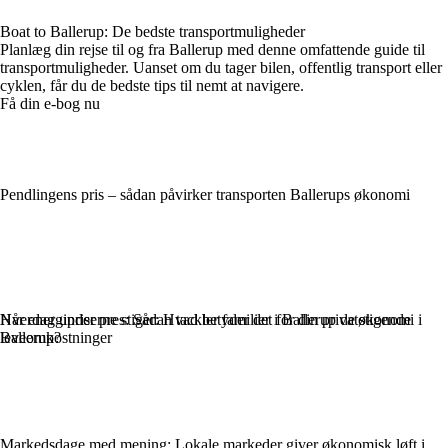
Boat to Ballerup: De bedste transportmuligheder
Planlæg din rejse til og fra Ballerup med denne omfattende guide til
transportmuligheder. Uanset om du tager bilen, offentlig transport eller
cyklen, får du de bedste tips til nemt at navigere.
Få din e-bog nu
Pendlingens pris – sådan påvirker transporten Ballerups økonomi
Hverdag under pres: Sådan tackler familier i Ballerup de stigende
Når energipriserne stiger: Hvad betyder det for din privatøkonomi i
leveomkostninger
Ballerup?
Markedsdage med mening: Lokale markeder giver økonomisk løft i