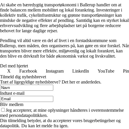
At skabe en bæredygtig transportøkonomi i Ballerup handler om at
finde balancen mellem mobilitet og lokal forankring. Investeringer i
kollektiv trafik, cykelinfrastruktur og grønne transportløsninger kan
mindske de negative effekter af pendling. Samtidig kan en styrket lokal
erhvervsudvikling og flere arbejdspladser tæt på borgerne reducere
behovet for lange daglige rejser.
Pendling vil altid være en del af livet i en forstadskommune som
Ballerup, men måden, den organiseres på, kan gøre en stor forskel. Når
transporten bliver mere effektiv, miljøvenlig og lokalt forankret, kan
den blive en drivkraft for både økonomisk vækst og livskvalitet.
Del med hjertet
X
Facebook
Instagram
LinkedIn
YouTube
Pin
Tilmeld dig nyhedsbrevet
Træt af ligegyldige nyhedsbreve? Det her er anderledes.
Indtast e-mail
Bliv medlem
Jeg accepterer, at mine oplysninger håndteres i overensstemmelse
med persondatapolitikken.
Din tilmelding betyder, at du accepterer vores brugerbetingelser og
datapolitik. Du kan let melde fra igen.