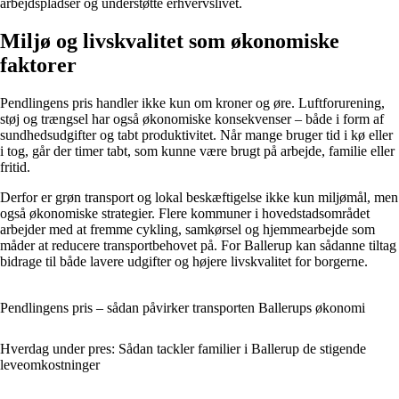
arbejdspladser og understøtte erhvervslivet.
Miljø og livskvalitet som økonomiske
faktorer
Pendlingens pris handler ikke kun om kroner og øre. Luftforurening,
støj og trængsel har også økonomiske konsekvenser – både i form af
sundhedsudgifter og tabt produktivitet. Når mange bruger tid i kø eller
i tog, går der timer tabt, som kunne være brugt på arbejde, familie eller
fritid.
Derfor er grøn transport og lokal beskæftigelse ikke kun miljømål, men
også økonomiske strategier. Flere kommuner i hovedstadsområdet
arbejder med at fremme cykling, samkørsel og hjemmearbejde som
måder at reducere transportbehovet på. For Ballerup kan sådanne tiltag
bidrage til både lavere udgifter og højere livskvalitet for borgerne.
Pendlingens pris – sådan påvirker transporten Ballerups økonomi
Hverdag under pres: Sådan tackler familier i Ballerup de stigende
leveomkostninger