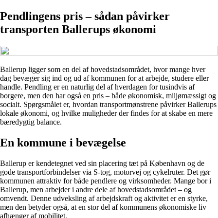
Pendlingens pris – sådan påvirker
transporten Ballerups økonomi
Ballerup ligger som en del af hovedstadsområdet, hvor mange hver
dag bevæger sig ind og ud af kommunen for at arbejde, studere eller
handle. Pendling er en naturlig del af hverdagen for tusindvis af
borgere, men den har også en pris – både økonomisk, miljømæssigt og
socialt. Spørgsmålet er, hvordan transportmønstrene påvirker Ballerups
lokale økonomi, og hvilke muligheder der findes for at skabe en mere
bæredygtig balance.
En kommune i bevægelse
Ballerup er kendetegnet ved sin placering tæt på København og de
gode transportforbindelser via S-tog, motorvej og cykelruter. Det gør
kommunen attraktiv for både pendlere og virksomheder. Mange bor i
Ballerup, men arbejder i andre dele af hovedstadsområdet – og
omvendt. Denne udveksling af arbejdskraft og aktivitet er en styrke,
men den betyder også, at en stor del af kommunens økonomiske liv
afhænger af mobilitet.