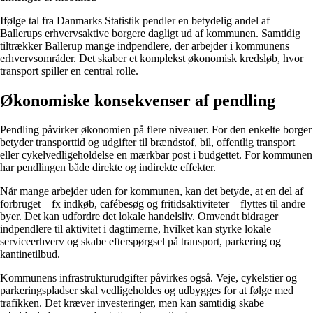
Ifølge tal fra Danmarks Statistik pendler en betydelig andel af
Ballerups erhvervsaktive borgere dagligt ud af kommunen. Samtidig
tiltrækker Ballerup mange indpendlere, der arbejder i kommunens
erhvervsområder. Det skaber et komplekst økonomisk kredsløb, hvor
transport spiller en central rolle.
Økonomiske konsekvenser af pendling
Pendling påvirker økonomien på flere niveauer. For den enkelte borger
betyder transporttid og udgifter til brændstof, bil, offentlig transport
eller cykelvedligeholdelse en mærkbar post i budgettet. For kommunen
har pendlingen både direkte og indirekte effekter.
Når mange arbejder uden for kommunen, kan det betyde, at en del af
forbruget – fx indkøb, cafébesøg og fritidsaktiviteter – flyttes til andre
byer. Det kan udfordre det lokale handelsliv. Omvendt bidrager
indpendlere til aktivitet i dagtimerne, hvilket kan styrke lokale
serviceerhverv og skabe efterspørgsel på transport, parkering og
kantinetilbud.
Kommunens infrastrukturudgifter påvirkes også. Veje, cykelstier og
parkeringspladser skal vedligeholdes og udbygges for at følge med
trafikken. Det kræver investeringer, men kan samtidig skabe