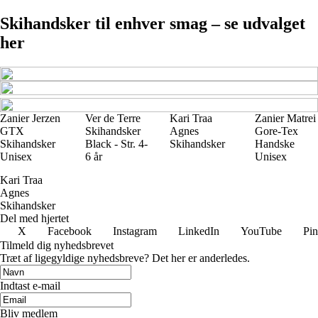
Skihandsker til enhver smag – se udvalget
her
Zanier Jerzen
Ver de Terre
Kari Traa
Zanier Matrei
GTX
Skihandsker
Agnes
Gore-Tex
Skihandsker
Black - Str. 4-
Skihandsker
Handske
Unisex
6 år
Unisex
Kari Traa
Agnes
Skihandsker
Del med hjertet
X
Facebook
Instagram
LinkedIn
YouTube
Pin
Tilmeld dig nyhedsbrevet
Træt af ligegyldige nyhedsbreve? Det her er anderledes.
Indtast e-mail
Bliv medlem