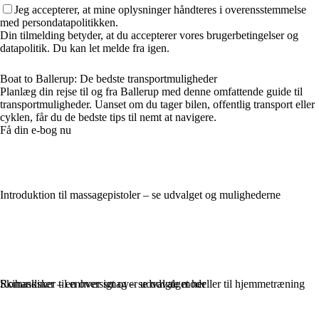
Jeg accepterer, at mine oplysninger håndteres i overensstemmelse
med persondatapolitikken.
Din tilmelding betyder, at du accepterer vores brugerbetingelser og
datapolitik. Du kan let melde fra igen.
Boat to Ballerup: De bedste transportmuligheder
Planlæg din rejse til og fra Ballerup med denne omfattende guide til
transportmuligheder. Uanset om du tager bilen, offentlig transport eller
cyklen, får du de bedste tips til nemt at navigere.
Få din e-bog nu
Introduktion til massagepistoler – se udvalget og mulighederne
Romaskiner – en oversigt over udvalgte modeller til hjemmetræning
Skihandsker til enhver smag – se udvalget her