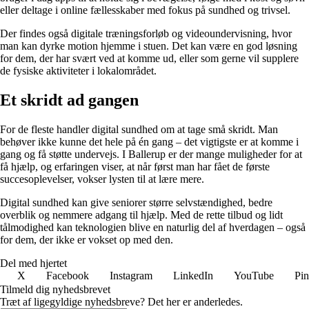
eller deltage i online fællesskaber med fokus på sundhed og trivsel.
Der findes også digitale træningsforløb og videoundervisning, hvor
man kan dyrke motion hjemme i stuen. Det kan være en god løsning
for dem, der har svært ved at komme ud, eller som gerne vil supplere
de fysiske aktiviteter i lokalområdet.
Et skridt ad gangen
For de fleste handler digital sundhed om at tage små skridt. Man
behøver ikke kunne det hele på én gang – det vigtigste er at komme i
gang og få støtte undervejs. I Ballerup er der mange muligheder for at
få hjælp, og erfaringen viser, at når først man har fået de første
succesoplevelser, vokser lysten til at lære mere.
Digital sundhed kan give seniorer større selvstændighed, bedre
overblik og nemmere adgang til hjælp. Med de rette tilbud og lidt
tålmodighed kan teknologien blive en naturlig del af hverdagen – også
for dem, der ikke er vokset op med den.
Del med hjertet
X
Facebook
Instagram
LinkedIn
YouTube
Pin
Tilmeld dig nyhedsbrevet
Træt af ligegyldige nyhedsbreve? Det her er anderledes.