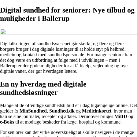
Digital sundhed for seniorer: Nye tilbud og
muligheder i Ballerup
Digitaliseringen af sundhedsvæsenet går stærkt, og flere og flere
borgere bruger i dag digitale løsninger til at holde styr på helbred,
medicin og kontakt med sundhedspersonale. For mange seniorer kan
det dog være en udfordring at følge med i udviklingen – men i
Ballerup er der gode muligheder for at få hjælp, vejledning og nye
digitale vaner, der gør hverdagen lettere.
En ny hverdag med digitale
sundhedsløsninger
Mange af de offentlige sundhedstilbud er i dag tilgængelige online. Det
gælder fx
MinSundhed
,
Sundhed.dk
og
Medicinkortet
, hvor man
kan se sine journaler, recepter og aftaler. Derudover bruges
MitID
og
e-Boks
til at modtage beskeder fra læge, hospital og kommune.
For seniorer kan det virke uoverskueligt at skulle navigere i de mange