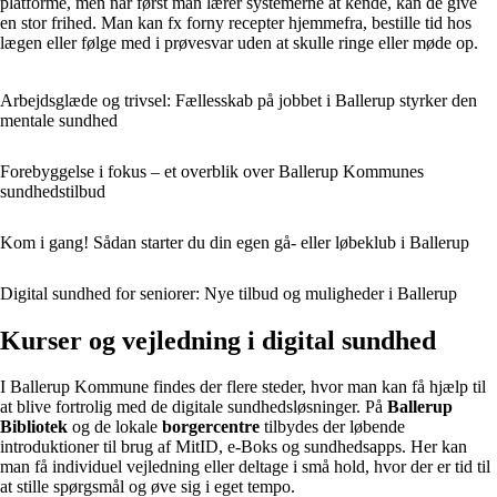
platforme, men når først man lærer systemerne at kende, kan de give
en stor frihed. Man kan fx forny recepter hjemmefra, bestille tid hos
lægen eller følge med i prøvesvar uden at skulle ringe eller møde op.
Arbejdsglæde og trivsel: Fællesskab på jobbet i Ballerup styrker den
mentale sundhed
Forebyggelse i fokus – et overblik over Ballerup Kommunes
sundhedstilbud
Kom i gang! Sådan starter du din egen gå- eller løbeklub i Ballerup
Digital sundhed for seniorer: Nye tilbud og muligheder i Ballerup
Kurser og vejledning i digital sundhed
I Ballerup Kommune findes der flere steder, hvor man kan få hjælp til
at blive fortrolig med de digitale sundhedsløsninger. På
Ballerup
Bibliotek
og de lokale
borgercentre
tilbydes der løbende
introduktioner til brug af MitID, e-Boks og sundhedsapps. Her kan
man få individuel vejledning eller deltage i små hold, hvor der er tid til
at stille spørgsmål og øve sig i eget tempo.