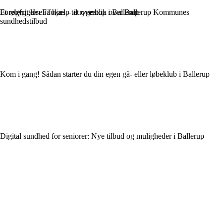
Forebyggelse i fokus – et overblik over Ballerup Kommunes
Et røgfrit liv: Få hjælp til rygestop i Ballerup
sundhedstilbud
Kom i gang! Sådan starter du din egen gå- eller løbeklub i Ballerup
Digital sundhed for seniorer: Nye tilbud og muligheder i Ballerup