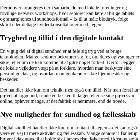
Derudover arrangeres der i samarbejde med lokale foreninger og
frivillige netværk workshops, hvor seniorer kan lære at bruge tablets
og smartphones til sundhedsformål – fx til at måle blodtryk, følge
skridt eller deltage i videokonsultationer med lægen.
Tryghed og tillid i den digitale kontakt
En vigtig del af digital sundhed er at føle sig tryg ved at bruge
teknologien. Mange seniorer bekymrer sig for, om deres oplysninger er
sikre, eller om de kan komme til at gøre noget forkert. Derfor lægger
de lokale vejledere vægt på at forklare, hvordan man beskytter sine
personlige data, og hvordan man genkender sikre hjemmesider og
beskeder.
Det handler ikke kun om teknik, men også om tillid. Når man først har
prøvet at logge ind, sende en besked til lægen eller se sine prøvesvar
online, oplever mange, at det faktisk er nemmere, end de troede.
Nye muligheder for sundhed og fællesskab
Digital sundhed handler ikke kun om kontakt til lægen – det kan også
være en vej til mere aktivitet og fællesskab. Mange seniorer i Ballerup
bruger i dag apps til at holde sig i bevægelse, følge med i kost og søvn