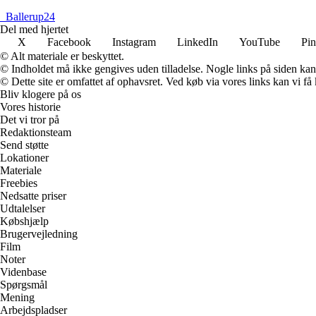
_
Ballerup24
Del med hjertet
X
Facebook
Instagram
LinkedIn
YouTube
Pin
© Alt materiale er beskyttet.
© Indholdet må ikke gengives uden tilladelse. Nogle links på siden ka
© Dette site er omfattet af ophavsret. Ved køb via vores links kan vi 
Bliv klogere på os
Vores historie
Det vi tror på
Redaktionsteam
Send støtte
Lokationer
Materiale
Freebies
Nedsatte priser
Udtalelser
Købshjælp
Brugervejledning
Film
Noter
Videnbase
Spørgsmål
Mening
Arbejdspladser