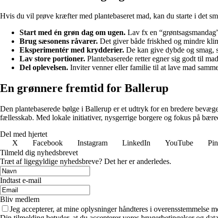
Hvis du vil prøve kræfter med plantebaseret mad, kan du starte i det sm
Start med én grøn dag om ugen.
Lav fx en “grøntsagsmandag” 
Brug sæsonens råvarer.
Det giver både friskhed og mindre kli
Eksperimentér med krydderier.
De kan give dybde og smag, s
Lav store portioner.
Plantebaserede retter egner sig godt til ma
Del oplevelsen.
Inviter venner eller familie til at lave mad samme
En grønnere fremtid for Ballerup
Den plantebaserede bølge i Ballerup er et udtryk for en bredere bevæ
fællesskab. Med lokale initiativer, nysgerrige borgere og fokus på bære
Del med hjertet
X
Facebook
Instagram
LinkedIn
YouTube
Pin
Tilmeld dig nyhedsbrevet
Træt af ligegyldige nyhedsbreve? Det her er anderledes.
Indtast e-mail
Bliv medlem
Jeg accepterer, at mine oplysninger håndteres i overensstemmelse m
Din tilmelding betyder, at du accepterer vores brugerbetingelser og data