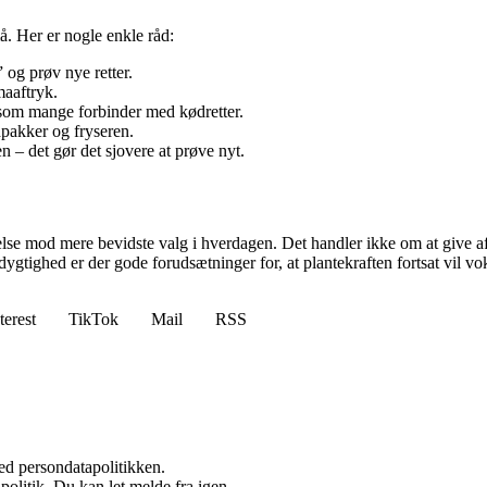
å. Her er nogle enkle råd:
og prøv nye retter.
maaftryk.
om mange forbinder med kødretter.
dpakker og fryseren.
n – det gør det sjovere at prøve nyt.
gelse mod mere bevidste valg i hverdagen. Det handler ikke om at give
dygtighed er der gode forudsætninger for, at plantekraften fortsat vil 
terest
TikTok
Mail
RSS
ed persondatapolitikken.
politik. Du kan let melde fra igen.