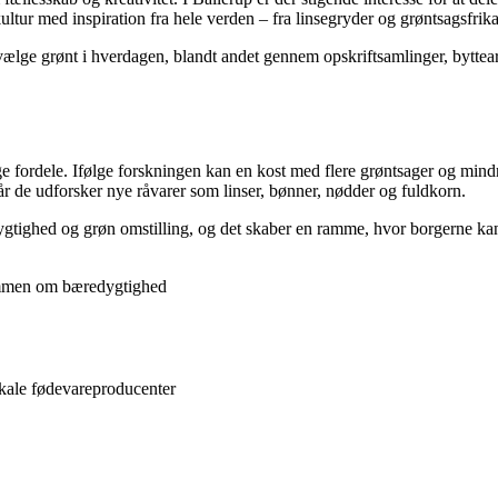
tur med inspiration fra hele verden – fra linsegryder og grøntsagsfrika
at vælge grønt i hverdagen, blandt andet gennem opskriftsamlinger, bytte
fordele. Ifølge forskningen kan en kost med flere grøntsager og mindr
når de udforsker nye råvarer som linser, bønner, nødder og fuldkorn.
ygtighed og grøn omstilling, og det skaber en ramme, hvor borgerne kan 
sammen om bæredygtighed
kale fødevareproducenter