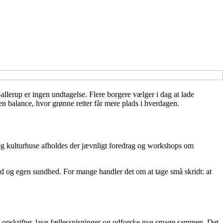
llerup er ingen undtagelse. Flere borgere vælger i dag at lade
en balance, hvor grønne retter får mere plads i hverdagen.
r og kulturhuse afholdes der jævnligt foredrag og workshops om
ærd og egen sundhed. For mange handler det om at tage små skridt: at
le opskrifter, lave fællesspisninger og udforske nye smage sammen. Det