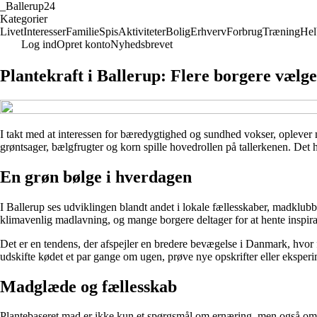
_
Ballerup24
Kategorier
Livet
Interesser
Familie
Spis
Aktiviteter
Bolig
Erhverv
Forbrug
Træning
Hel
Log ind
Opret konto
Nyhedsbrevet
Plantekraft i Ballerup: Flere borgere vælg
I takt med at interessen for bæredygtighed og sundhed vokser, oplever 
grøntsager, bælgfrugter og korn spille hovedrollen på tallerkenen. Det 
En grøn bølge i hverdagen
I Ballerup ses udviklingen blandt andet i lokale fællesskaber, madklub
klimavenlig madlavning, og mange borgere deltager for at hente inspirati
Det er en tendens, der afspejler en bredere bevægelse i Danmark, hvor 
udskifte kødet et par gange om ugen, prøve nye opskrifter eller eksperi
Madglæde og fællesskab
Plantebaseret mad er ikke kun et spørgsmål om ernæring, men også om fæ