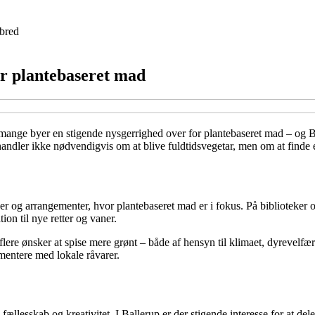
bred
er plantebaseret mad
mange byer en stigende nysgerrighed over for plantebaseret mad – og Ba
handler ikke nødvendigvis om at blive fuldtidsvegetar, men om at finde 
ber og arrangementer, hvor plantebaseret mad er i fokus. På biblioteke
on til nye retter og vaner.
flere ønsker at spise mere grønt – både af hensyn til klimaet, dyrevelf
mentere med lokale råvarer.
llesskab og kreativitet. I Ballerup er der stigende interesse for at de