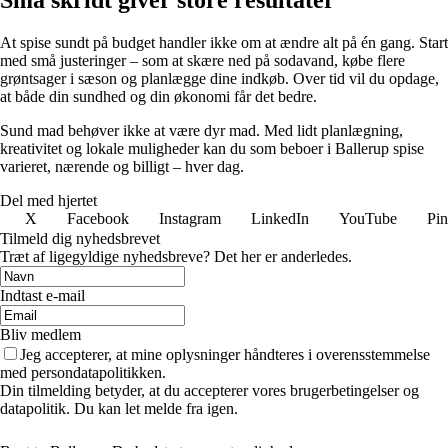
At spise sundt på budget handler ikke om at ændre alt på én gang. Start
med små justeringer – som at skære ned på sodavand, købe flere
grøntsager i sæson og planlægge dine indkøb. Over tid vil du opdage,
at både din sundhed og din økonomi får det bedre.
Sund mad behøver ikke at være dyr mad. Med lidt planlægning,
kreativitet og lokale muligheder kan du som beboer i Ballerup spise
varieret, nærende og billigt – hver dag.
Del med hjertet
X
Facebook
Instagram
LinkedIn
YouTube
Pin
Tilmeld dig nyhedsbrevet
Træt af ligegyldige nyhedsbreve? Det her er anderledes.
Indtast e-mail
Bliv medlem
Jeg accepterer, at mine oplysninger håndteres i overensstemmelse
med persondatapolitikken.
Din tilmelding betyder, at du accepterer vores brugerbetingelser og
datapolitik. Du kan let melde fra igen.