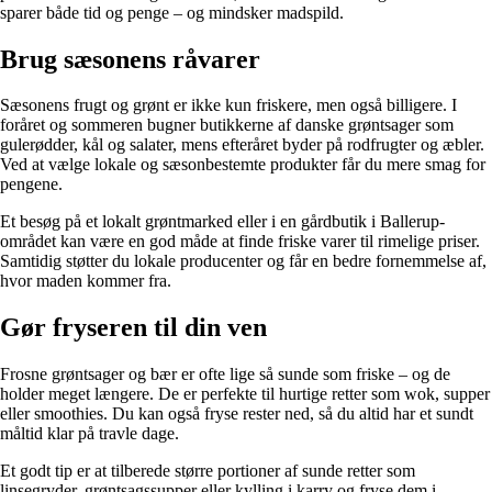
sparer både tid og penge – og mindsker madspild.
Brug sæsonens råvarer
Sæsonens frugt og grønt er ikke kun friskere, men også billigere. I
foråret og sommeren bugner butikkerne af danske grøntsager som
gulerødder, kål og salater, mens efteråret byder på rodfrugter og æbler.
Ved at vælge lokale og sæsonbestemte produkter får du mere smag for
pengene.
Et besøg på et lokalt grøntmarked eller i en gårdbutik i Ballerup-
området kan være en god måde at finde friske varer til rimelige priser.
Samtidig støtter du lokale producenter og får en bedre fornemmelse af,
hvor maden kommer fra.
Gør fryseren til din ven
Frosne grøntsager og bær er ofte lige så sunde som friske – og de
holder meget længere. De er perfekte til hurtige retter som wok, supper
eller smoothies. Du kan også fryse rester ned, så du altid har et sundt
måltid klar på travle dage.
Et godt tip er at tilberede større portioner af sunde retter som
linsegryder, grøntsagssupper eller kylling i karry og fryse dem i