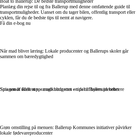
Boat to Ballerup: De bedste transportmuligheder
Planlæg din rejse til og fra Ballerup med denne omfattende guide til
transportmuligheder. Uanset om du tager bilen, offentlig transport eller
cyklen, får du de bedste tips til nemt at navigere.
Få din e-bog nu
Når mad bliver læring: Lokale producenter og Ballerups skoler går
sammen om bæredygtighed
Smagen af Ballerup – madkultur som en del af byens identitet
Spis sundt uden at sprænge budgettet – tips til Ballerups beboere
Grøn omstilling på menuen: Ballerup Kommunes initiativer påvirker
lokale fødevareproducenter