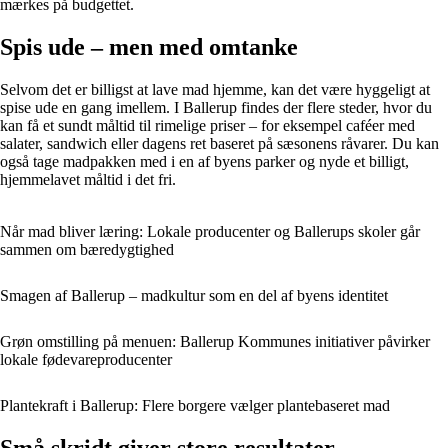
mærkes på budgettet.
Spis ude – men med omtanke
Selvom det er billigst at lave mad hjemme, kan det være hyggeligt at
spise ude en gang imellem. I Ballerup findes der flere steder, hvor du
kan få et sundt måltid til rimelige priser – for eksempel caféer med
salater, sandwich eller dagens ret baseret på sæsonens råvarer. Du kan
også tage madpakken med i en af byens parker og nyde et billigt,
hjemmelavet måltid i det fri.
Når mad bliver læring: Lokale producenter og Ballerups skoler går
sammen om bæredygtighed
Smagen af Ballerup – madkultur som en del af byens identitet
Grøn omstilling på menuen: Ballerup Kommunes initiativer påvirker
lokale fødevareproducenter
Plantekraft i Ballerup: Flere borgere vælger plantebaseret mad
Små skridt giver store resultater