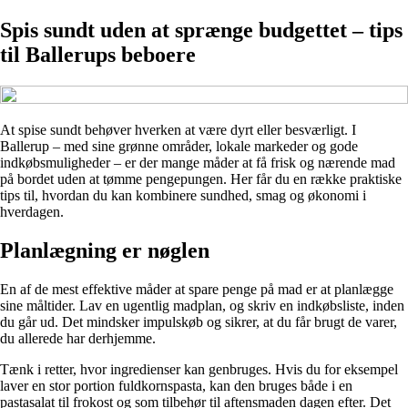
Spis sundt uden at sprænge budgettet – tips
til Ballerups beboere
At spise sundt behøver hverken at være dyrt eller besværligt. I
Ballerup – med sine grønne områder, lokale markeder og gode
indkøbsmuligheder – er der mange måder at få frisk og nærende mad
på bordet uden at tømme pengepungen. Her får du en række praktiske
tips til, hvordan du kan kombinere sundhed, smag og økonomi i
hverdagen.
Planlægning er nøglen
En af de mest effektive måder at spare penge på mad er at planlægge
sine måltider. Lav en ugentlig madplan, og skriv en indkøbsliste, inden
du går ud. Det mindsker impulskøb og sikrer, at du får brugt de varer,
du allerede har derhjemme.
Tænk i retter, hvor ingredienser kan genbruges. Hvis du for eksempel
laver en stor portion fuldkornspasta, kan den bruges både i en
pastasalat til frokost og som tilbehør til aftensmaden dagen efter. Det