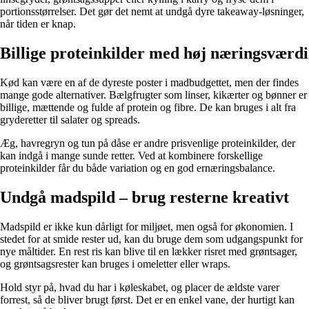
portionsstørrelser. Det gør det nemt at undgå dyre takeaway-løsninger,
når tiden er knap.
Billige proteinkilder med høj næringsværdi
Kød kan være en af de dyreste poster i madbudgettet, men der findes
mange gode alternativer. Bælgfrugter som linser, kikærter og bønner er
billige, mættende og fulde af protein og fibre. De kan bruges i alt fra
gryderetter til salater og spreads.
Æg, havregryn og tun på dåse er andre prisvenlige proteinkilder, der
kan indgå i mange sunde retter. Ved at kombinere forskellige
proteinkilder får du både variation og en god ernæringsbalance.
Undgå madspild – brug resterne kreativt
Madspild er ikke kun dårligt for miljøet, men også for økonomien. I
stedet for at smide rester ud, kan du bruge dem som udgangspunkt for
nye måltider. En rest ris kan blive til en lækker risret med grøntsager,
og grøntsagsrester kan bruges i omeletter eller wraps.
Hold styr på, hvad du har i køleskabet, og placer de ældste varer
forrest, så de bliver brugt først. Det er en enkel vane, der hurtigt kan