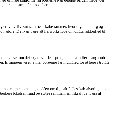
med digitale platforme, så borgerne kan deltage på den måde, der
ge i traditionelle fællesskaber.
r og erhvervsliv kan sammen skabe rammer, hvor digital læring og
og ældre. Det kan være alt fra workshops om digital sikkerhed til
 med – uanset om det skyldes alder, sprog, handicap eller manglende
n. Erfaringen viser, at når borgerne får mulighed for at lære i trygge
n model, men om at tage idéen om digitalt fællesskab alvorligt – som
abe stærkere lokalsamfund og større sammenhængskraft på tværs af