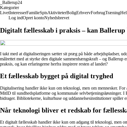
_
Ballerup24
Kategorier
Livet
Interesser
Familie
Spis
Aktiviteter
Bolig
Erhverv
Forbrug
Træning
Hel
Log ind
Opret konto
Nyhedsbrevet
Digitalt fællesskab i praksis – kan Ballerup 
I takt med at digitaliseringen sætter sit præg på både arbejdspladser,
målrettet med at styrke den digitale sammenhængskraft – og Ballerup er
praksis, og kan erfaringerne herfra inspirere resten af landet?
Et fællesskab bygget på digital tryghed
Digitalisering handler ikke kun om teknologi, men om mennesker. For at
MitID til sundhedsplatforme og kommunale selvbetjeningsløsninger. I Ball
bidrager. Bibliotekerne, kulturhuse og uddannelsesinstitutioner spiller e
Når teknologi bliver et redskab for fælless
Et digitalt fællesskab handler ikke kun om adgang til teknologi, men om a