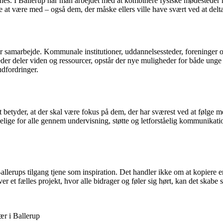
ones. I Ballerup har man arbejdet med at kombinere fysiske mødesteder 
ere at være med – også dem, der måske ellers ville have svært ved at delta
ræver samarbejde. Kommunale institutioner, uddannelsessteder, foreninge
der deler viden og ressourcer, opstår der nye muligheder for både unge 
udfordringer.
Det betyder, at der skal være fokus på dem, der har sværest ved at følge
gelige for alle gennem undervisning, støtte og letforståelig kommunikatio
lerups tilgang tjene som inspiration. Det handler ikke om at kopiere e
iver et fælles projekt, hvor alle bidrager og føler sig hørt, kan det sk
ær i Ballerup