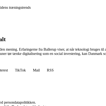
 tidens træningstrends
alt
r den mening. Erfaringerne fra Ballerup viser, at når teknologi bruges ti
ner tør tænke digitalisering som en social investering, kan Danmark som
terest
TikTok
Mail
RSS
ed persondatapolitikken.