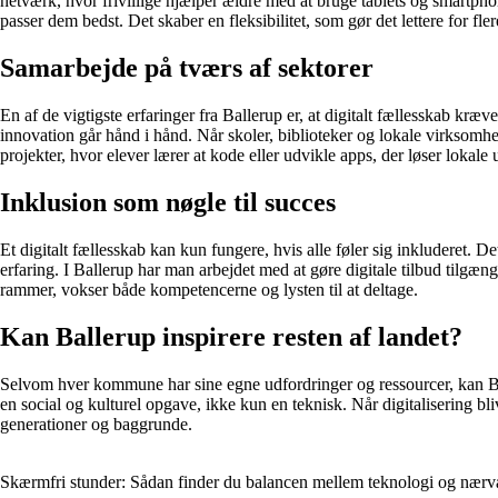
netværk, hvor frivillige hjælper ældre med at bruge tablets og smartph
passer dem bedst. Det skaber en fleksibilitet, som gør det lettere for fl
Samarbejde på tværs af sektorer
En af de vigtigste erfaringer fra Ballerup er, at digitalt fællesskab k
innovation går hånd i hånd. Når skoler, biblioteker og lokale virksomhe
projekter, hvor elever lærer at kode eller udvikle apps, der løser lokale 
Inklusion som nøgle til succes
Et digitalt fællesskab kan kun fungere, hvis alle føler sig inkluderet. 
erfaring. I Ballerup har man arbejdet med at gøre digitale tilbud tilgæn
rammer, vokser både kompetencerne og lysten til at deltage.
Kan Ballerup inspirere resten af landet?
Selvom hver kommune har sine egne udfordringer og ressourcer, kan Bal
en social og kulturel opgave, ikke kun en teknisk. Når digitalisering bl
generationer og baggrunde.
Skærmfri stunder: Sådan finder du balancen mellem teknologi og nærv