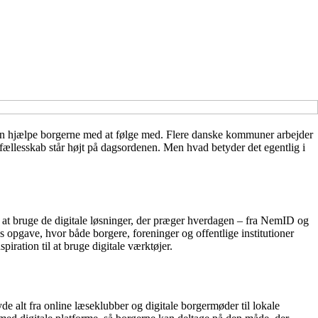
r kan hjælpe borgerne med at følge med. Flere danske kommuner arbejder
 fællesskab står højt på dagsordenen. Men hvad betyder det egentlig i
d at bruge de digitale løsninger, der præger hverdagen – fra NemID og
s opgave, hvor både borgere, foreninger og offentlige institutioner
iration til at bruge digitale værktøjer.
yde alt fra online læseklubber og digitale borgermøder til lokale