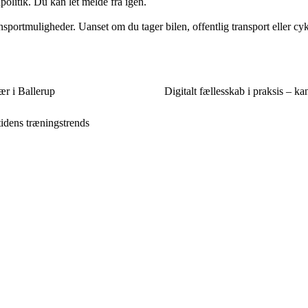
politik. Du kan let melde fra igen.
sportmuligheder. Uanset om du tager bilen, offentlig transport eller cykl
ær i Ballerup
Digitalt fællesskab i praksis – kan
 tidens træningstrends