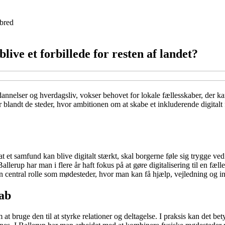
bred
blive et forbillede for resten af landet?
 uddannelser og hverdagsliv, vokser behovet for lokale fællesskaber, de
 blandt de steder, hvor ambitionen om at skabe et inkluderende digitalt
 et samfund kan blive digitalt stærkt, skal borgerne føle sig trygge ve
erup har man i flere år haft fokus på at gøre digitalisering til en fælle
n central rolle som mødesteder, hvor man kan få hjælp, vejledning og insp
kab
t bruge den til at styrke relationer og deltagelse. I praksis kan det bet