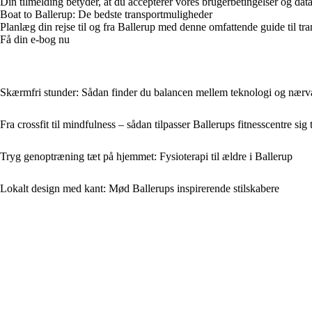
Din tilmelding betyder, at du accepterer vores brugerbetingelser og data
Boat to Ballerup: De bedste transportmuligheder
Planlæg din rejse til og fra Ballerup med denne omfattende guide til tran
Få din e-bog nu
Skærmfri stunder: Sådan finder du balancen mellem teknologi og nærv
Fra crossfit til mindfulness – sådan tilpasser Ballerups fitnesscentre sig
Tryg genoptræning tæt på hjemmet: Fysioterapi til ældre i Ballerup
Lokalt design med kant: Mød Ballerups inspirerende stilskabere