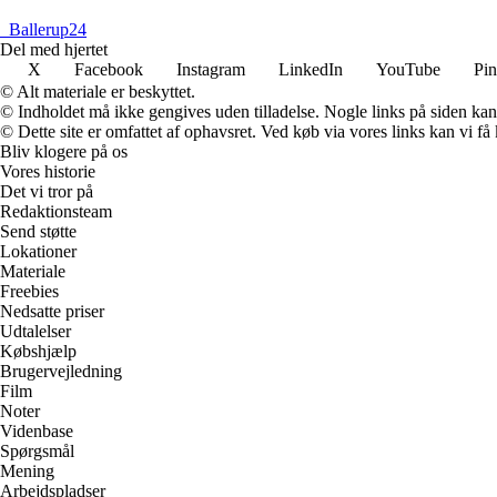
_
Ballerup24
Del med hjertet
X
Facebook
Instagram
LinkedIn
YouTube
Pin
© Alt materiale er beskyttet.
© Indholdet må ikke gengives uden tilladelse. Nogle links på siden ka
© Dette site er omfattet af ophavsret. Ved køb via vores links kan vi 
Bliv klogere på os
Vores historie
Det vi tror på
Redaktionsteam
Send støtte
Lokationer
Materiale
Freebies
Nedsatte priser
Udtalelser
Købshjælp
Brugervejledning
Film
Noter
Videnbase
Spørgsmål
Mening
Arbejdspladser