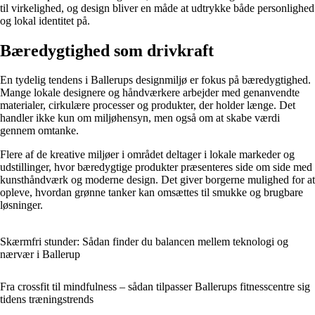
til virkelighed, og design bliver en måde at udtrykke både personlighed
og lokal identitet på.
Bæredygtighed som drivkraft
En tydelig tendens i Ballerups designmiljø er fokus på bæredygtighed.
Mange lokale designere og håndværkere arbejder med genanvendte
materialer, cirkulære processer og produkter, der holder længe. Det
handler ikke kun om miljøhensyn, men også om at skabe værdi
gennem omtanke.
Flere af de kreative miljøer i området deltager i lokale markeder og
udstillinger, hvor bæredygtige produkter præsenteres side om side med
kunsthåndværk og moderne design. Det giver borgerne mulighed for at
opleve, hvordan grønne tanker kan omsættes til smukke og brugbare
løsninger.
Skærmfri stunder: Sådan finder du balancen mellem teknologi og
nærvær i Ballerup
Fra crossfit til mindfulness – sådan tilpasser Ballerups fitnesscentre sig
tidens træningstrends