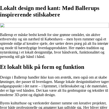
Lokalt design med kant: Mød Ballerups
inspirerende stilskabere
Ballerup er måske bedst kendt for sine grønne områder, sin aktive
erhvervsby og sin nærhed til København – men byen rummer også et
spirende miljø af kreative sjæle, der sætter deres præg på alt fra interiør
og mode til bæredygtige hverdagsprodukter. Her mødes tradition og
nytænkning i et lokalt designmiljø, hvor håndværk, funktionalitet og
personlig stil går hånd i hånd.
Et lokalt blik på form og funktion
Design i Ballerup handler ikke kun om æstetik, men også om at skabe
løsninger, der passer til hverdagen. Mange lokale designinitiativer tager
udgangspunkt i det nære – i hjemmet, i fællesskabet og i de materialer,
der er lige ved hånden. Det kan være alt fra genbrugstræ og tekstiler til
moderne 3D-print og digitalt design.
Byens kulturhuse og værksteder danner ramme om kreative projekter,
hvor både professionelle og amatører kan udfolde sig. Her bliver idéer