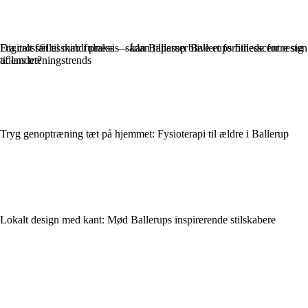
Fra crossfit til mindfulness – sådan tilpasser Ballerups fitnesscentre sig
Digitalt fællesskab i praksis – kan Ballerup blive et forbillede for resten
tidens træningstrends
af landet?
Tryg genoptræning tæt på hjemmet: Fysioterapi til ældre i Ballerup
Lokalt design med kant: Mød Ballerups inspirerende stilskabere