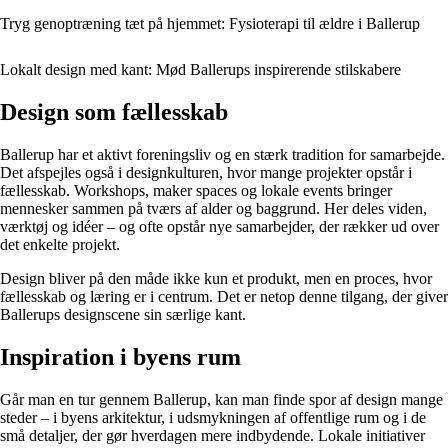
Tryg genoptræning tæt på hjemmet: Fysioterapi til ældre i Ballerup
Lokalt design med kant: Mød Ballerups inspirerende stilskabere
Design som fællesskab
Ballerup har et aktivt foreningsliv og en stærk tradition for samarbejde.
Det afspejles også i designkulturen, hvor mange projekter opstår i
fællesskab. Workshops, maker spaces og lokale events bringer
mennesker sammen på tværs af alder og baggrund. Her deles viden,
værktøj og idéer – og ofte opstår nye samarbejder, der rækker ud over
det enkelte projekt.
Design bliver på den måde ikke kun et produkt, men en proces, hvor
fællesskab og læring er i centrum. Det er netop denne tilgang, der giver
Ballerups designscene sin særlige kant.
Inspiration i byens rum
Går man en tur gennem Ballerup, kan man finde spor af design mange
steder – i byens arkitektur, i udsmykningen af offentlige rum og i de
små detaljer, der gør hverdagen mere indbydende. Lokale initiativer