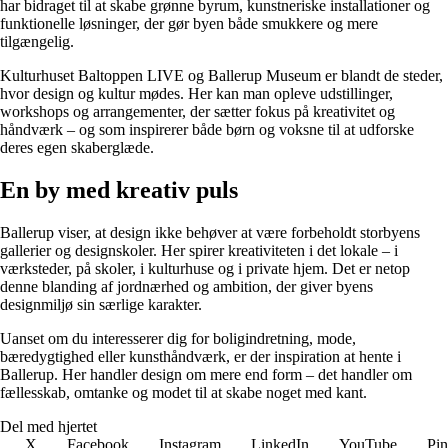
har bidraget til at skabe grønne byrum, kunstneriske installationer og
funktionelle løsninger, der gør byen både smukkere og mere
tilgængelig.
Kulturhuset Baltoppen LIVE og Ballerup Museum er blandt de steder,
hvor design og kultur mødes. Her kan man opleve udstillinger,
workshops og arrangementer, der sætter fokus på kreativitet og
håndværk – og som inspirerer både børn og voksne til at udforske
deres egen skaberglæde.
En by med kreativ puls
Ballerup viser, at design ikke behøver at være forbeholdt storbyens
gallerier og designskoler. Her spirer kreativiteten i det lokale – i
værksteder, på skoler, i kulturhuse og i private hjem. Det er netop
denne blanding af jordnærhed og ambition, der giver byens
designmiljø sin særlige karakter.
Uanset om du interesserer dig for boligindretning, mode,
bæredygtighed eller kunsthåndværk, er der inspiration at hente i
Ballerup. Her handler design om mere end form – det handler om
fællesskab, omtanke og modet til at skabe noget med kant.
Del med hjertet
X
Facebook
Instagram
LinkedIn
YouTube
Pin