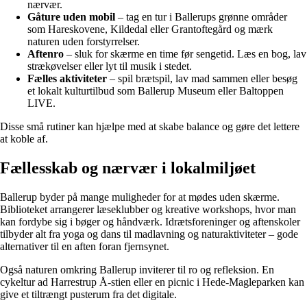
nærvær.
Gåture uden mobil
– tag en tur i Ballerups grønne områder
som Hareskovene, Kildedal eller Grantoftegård og mærk
naturen uden forstyrrelser.
Aftenro
– sluk for skærme en time før sengetid. Læs en bog, lav
strækøvelser eller lyt til musik i stedet.
Fælles aktiviteter
– spil brætspil, lav mad sammen eller besøg
et lokalt kulturtilbud som Ballerup Museum eller Baltoppen
LIVE.
Disse små rutiner kan hjælpe med at skabe balance og gøre det lettere
at koble af.
Fællesskab og nærvær i lokalmiljøet
Ballerup byder på mange muligheder for at mødes uden skærme.
Biblioteket arrangerer læseklubber og kreative workshops, hvor man
kan fordybe sig i bøger og håndværk. Idrætsforeninger og aftenskoler
tilbyder alt fra yoga og dans til madlavning og naturaktiviteter – gode
alternativer til en aften foran fjernsynet.
Også naturen omkring Ballerup inviterer til ro og refleksion. En
cykeltur ad Harrestrup Å-stien eller en picnic i Hede-Magleparken kan
give et tiltrængt pusterum fra det digitale.