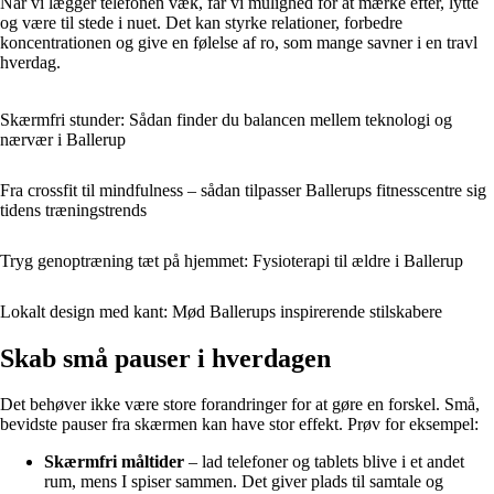
Når vi lægger telefonen væk, får vi mulighed for at mærke efter, lytte
og være til stede i nuet. Det kan styrke relationer, forbedre
koncentrationen og give en følelse af ro, som mange savner i en travl
hverdag.
Skærmfri stunder: Sådan finder du balancen mellem teknologi og
nærvær i Ballerup
Fra crossfit til mindfulness – sådan tilpasser Ballerups fitnesscentre sig
tidens træningstrends
Tryg genoptræning tæt på hjemmet: Fysioterapi til ældre i Ballerup
Lokalt design med kant: Mød Ballerups inspirerende stilskabere
Skab små pauser i hverdagen
Det behøver ikke være store forandringer for at gøre en forskel. Små,
bevidste pauser fra skærmen kan have stor effekt. Prøv for eksempel:
Skærmfri måltider
– lad telefoner og tablets blive i et andet
rum, mens I spiser sammen. Det giver plads til samtale og