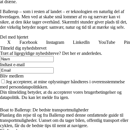
at dræne.
I Ballerup – som i resten af landet – er teknologien en naturlig del af
hverdagen. Men ved at skabe små lommer af ro og nærvær kan vi
sikre, at den ikke tager overhånd. Skærmfri stunder giver plads til det,
der virkelig betyder noget: samvær, natur og tid til at mærke sig selv.
Del med hjertet
X
Facebook
Instagram
LinkedIn
YouTube
Pin
Tilmeld dig nyhedsbrevet
Træt af ligegyldige nyhedsbreve? Det her er anderledes.
Indtast e-mail
Bliv medlem
Jeg accepterer, at mine oplysninger håndteres i overensstemmelse
med persondatapolitikken.
Din tilmelding betyder, at du accepterer vores brugerbetingelser og
datapolitik. Du kan let melde fra igen.
Boat to Ballerup: De bedste transportmuligheder
Planlæg din rejse til og fra Ballerup med denne omfattende guide til
transportmuligheder. Uanset om du tager bilen, offentlig transport eller
cyklen, får du de bedste tips til nemt at navigere.